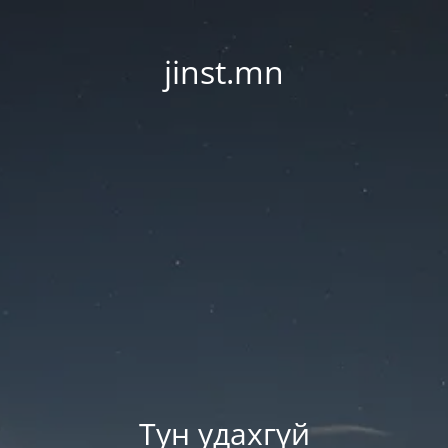
jinst.mn
Тун удахгүй